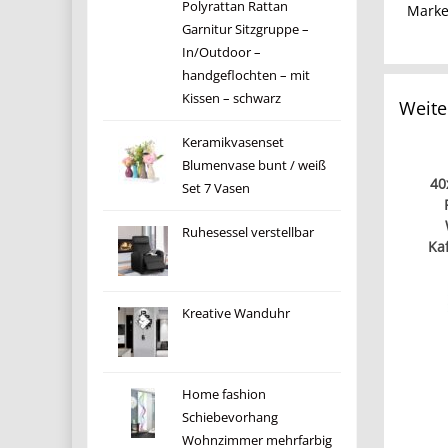
Polyrattan Rattan
Mark
Garnitur Sitzgruppe –
In/Outdoor –
handgeflochten – mit
Kissen – schwarz
Weite
Keramikvasenset
Blumenvase bunt / weiß
40
Set 7 Vasen
Ruhesessel verstellbar
Ka
Kreative Wanduhr
Home fashion
Schiebevorhang
Wohnzimmer mehrfarbig