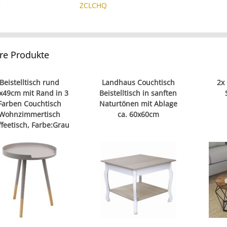
e
ZCLCHQ
re Produkte
Beistelltisch rund
Landhaus Couchtisch
2x
x49cm mit Rand in 3
Beistelltisch in sanften
Farben Couchtisch
Naturtönen mit Ablage
Wohnzimmertisch
ca. 60x60cm
ffeetisch, Farbe:Grau