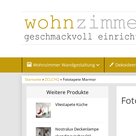
Wohnzimmer Wandgestaltung
Dekoidee
Startseite
»
ZCLCHQ
» Fototapete Marmor
Weitere Produkte
Fot
Vliestapete Küche
Nostralux Deckenlampe