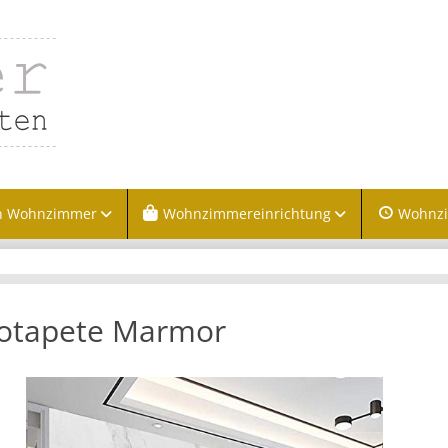
n Wohnzimmer
Wohnzimmereinrichtung
Wohnz
otapete Marmor