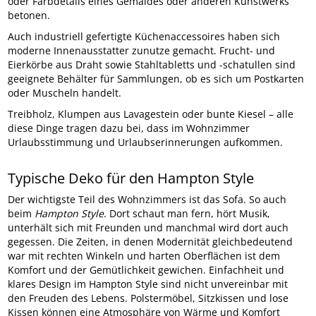
oder Farbdetails eines Gemäldes oder anderen Kunstwerks
betonen.
Auch industriell gefertigte Küchenaccessoires haben sich
moderne Innenausstatter zunutze gemacht. Frucht- und
Eierkörbe aus Draht sowie Stahltabletts und -schatullen sind
geeignete Behälter für Sammlungen, ob es sich um Postkarten
oder Muscheln handelt.
Treibholz, Klumpen aus Lavagestein oder bunte Kiesel – alle
diese Dinge tragen dazu bei, dass im Wohnzimmer
Urlaubsstimmung und Urlaubserinnerungen aufkommen.
Typische Deko für den Hampton Style
Der wichtigste Teil des Wohnzimmers ist das Sofa. So auch
beim
Hampton Style
. Dort schaut man fern, hört Musik,
unterhält sich mit Freunden und manchmal wird dort auch
gegessen. Die Zeiten, in denen Modernität gleichbedeutend
war mit rechten Winkeln und harten Oberflächen ist dem
Komfort und der Gemütlichkeit gewichen. Einfachheit und
klares Design im Hampton Style sind nicht unvereinbar mit
den Freuden des Lebens. Polstermöbel, Sitzkissen und lose
Kissen können eine Atmosphäre von Wärme und Komfort