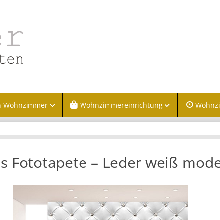
n Wohnzimmer
Wohnzimmereinrichtung
Wohnz
es Fototapete – Leder weiß mod