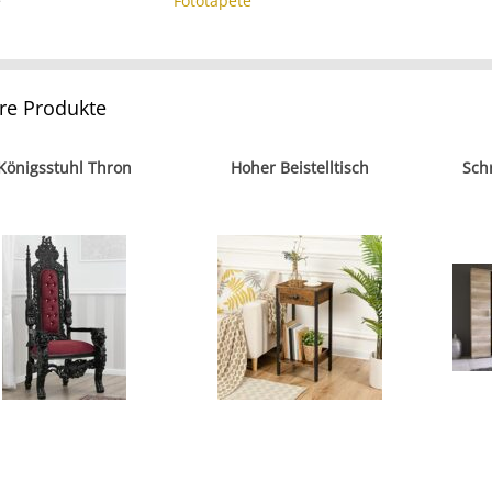
e
Fototapete
re Produkte
Königsstuhl Thron
Hoher Beistelltisch
Sch