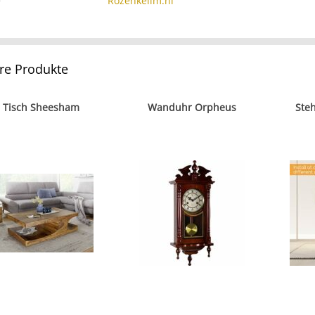
e
Rozenkelim.nl
re Produkte
Tisch Sheesham
Wanduhr Orpheus
Ste