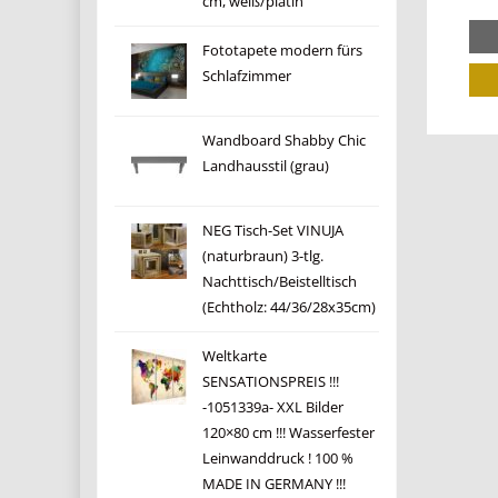
cm, weiß/platin
Fototapete modern fürs
Schlafzimmer
Wandboard Shabby Chic
Landhausstil (grau)
NEG Tisch-Set VINUJA
(naturbraun) 3-tlg.
Nachttisch/Beistelltisch
(Echtholz: 44/36/28x35cm)
Weltkarte
SENSATIONSPREIS !!!
-1051339a- XXL Bilder
120×80 cm !!! Wasserfester
Leinwanddruck ! 100 %
MADE IN GERMANY !!!