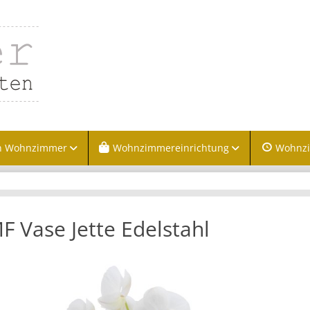
n Wohnzimmer
Wohnzimmereinrichtung
Wohnz
 Vase Jette Edelstahl