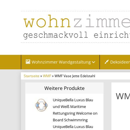
Wohnzimmer Wandgestaltung
Dekoidee
Startseite
»
WMF
» WMF Vase Jette Edelstahl
Weitere Produkte
WMF
UniqueBella Luxus Blau
und Weiß Maritime
Rettungsring Welcome on
Board Schwimmring
UniqueBella Luxus Blau