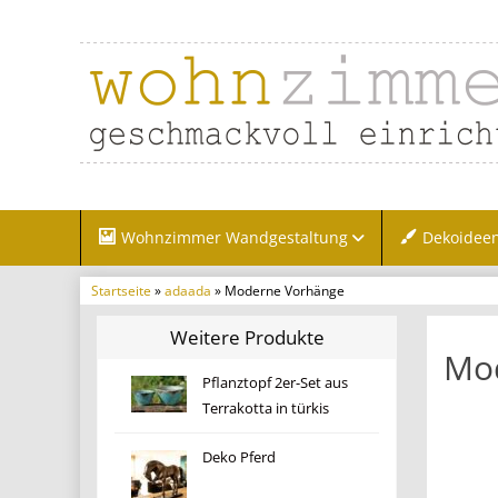
Wohnzimmer Wandgestaltung
Dekoidee
Startseite
»
adaada
» Moderne Vorhänge
Weitere Produkte
Mo
Pflanztopf 2er-Set aus
Terrakotta in türkis
Deko Pferd