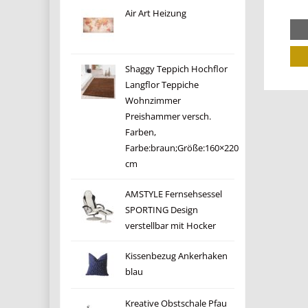
Air Art Heizung
Shaggy Teppich Hochflor
Langflor Teppiche
Wohnzimmer
Preishammer versch.
Farben,
Farbe:braun;Größe:160×220
cm
AMSTYLE Fernsehsessel
SPORTING Design
verstellbar mit Hocker
Kissenbezug Ankerhaken
blau
Kreative Obstschale Pfau