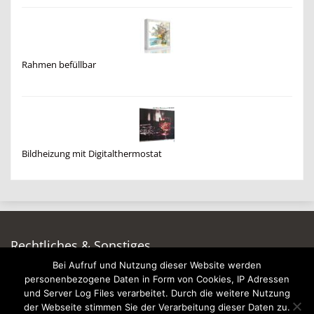
Rahmen befüllbar
Bildheizung mit Digitalthermostat
Rechtliches & Sonstiges
Bei Aufruf und Nutzung dieser Website werden
Auf dieser Seite werben
personenbezogene Daten in Form von Cookies, IP Adressen
Datenschutzerklärung
und Server Log Files verarbeitet. Durch die weitere Nutzung
Impressum
der Webseite stimmen Sie der Verarbeitung dieser Daten zu.