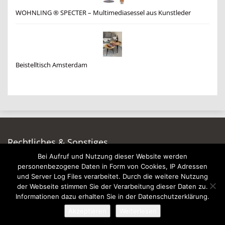
WOHNLING ® SPECTER – Multimediasessel aus Kunstleder
Beistelltisch Amsterdam
Rechtliches & Sonstiges
Bei Aufruf und Nutzung dieser Website werden
Auf dieser Seite werben
personenbezogene Daten in Form von Cookies, IP Adressen
Datenschutzerklärung
und Server Log Files verarbeitet. Durch die weitere Nutzung
Impressum
der Webseite stimmen Sie der Verarbeitung dieser Daten zu.
Informationen dazu erhalten Sie in der Datenschutzerklärung.
Akzeptieren
Weiterlesen
© 2026 - Wohnzimmer-Geschmackvoll-Einrichten.de