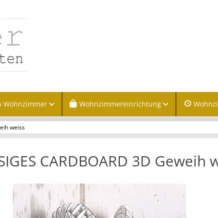
n Wohnzimmer
Wohnzimmereinrichtung
Wohnz
ih weiss
ESIGES CARDBOARD 3D Geweih w