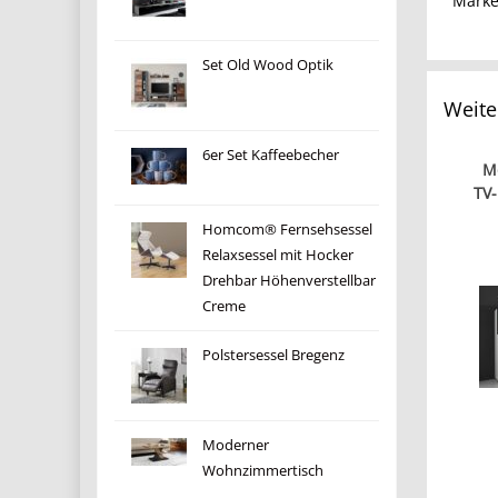
Mark
Set Old Wood Optik
Weite
6er Set Kaffeebecher
M
TV
Homcom® Fernsehsessel
Relaxsessel mit Hocker
Drehbar Höhenverstellbar
Creme
Polstersessel Bregenz
Moderner
Wohnzimmertisch