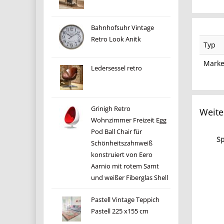
Bahnhofsuhr Vintage
Retro Look Anitk
Typ
Mark
Ledersessel retro
Grinigh Retro
Weite
Wohnzimmer Freizeit Egg
Pod Ball Chair für
Sp
Schönheitszahnweiß
konstruiert von Eero
Aarnio mit rotem Samt
und weißer Fiberglas Shell
Pastell Vintage Teppich
Pastell 225 x155 cm