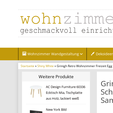
Wohnzimmer Wandgestaltung
Dekoidee
Startseite
»
Shiny White
» Grinigh Retro Wohnzimmer Freizeit Egg 
Weitere Produkte
Gri
AC Design Furniture 60336
Sch
Ecktisch Mia, Tischplatte
Sam
aus Holz, lackiert weiß
New York Bild