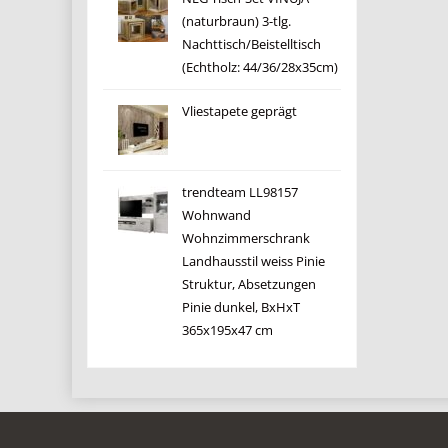
(naturbraun) 3-tlg.
Nachttisch/Beistelltisch
(Echtholz: 44/36/28x35cm)
Vliestapete geprägt
trendteam LL98157
Wohnwand
Wohnzimmerschrank
Landhausstil weiss Pinie
Struktur, Absetzungen
Pinie dunkel, BxHxT
365x195x47 cm