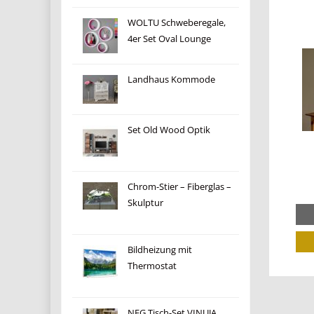
WOLTU Schweberegale,
4er Set Oval Lounge
Landhaus Kommode
Set Old Wood Optik
Chrom-Stier – Fiberglas –
Skulptur
Bildheizung mit
Thermostat
NEG Tisch-Set VINUJA