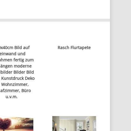
x40cm Bild auf
Rasch Flurtapete
einwand und
ahmen fertig zum
hängen moderne
ilder Bilder Bild
 Kunstdruck Deko
r Wohnzimmer,
lafzimmer, Büro
u.v.m.