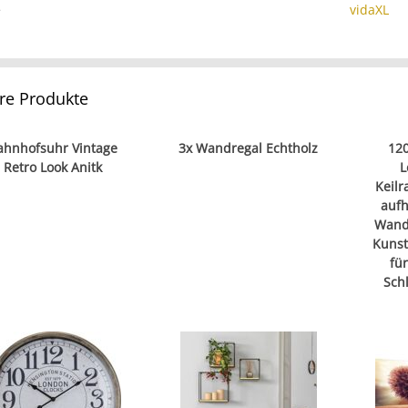
e
vidaXL
re Produkte
ahnhofsuhr Vintage
3x Wandregal Echtholz
120
Retro Look Anitk
L
Keilr
auf
Wandb
Kunst
fü
Sch