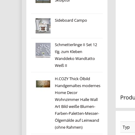
Skulptur
Sideboard Campo
Schmetterlinge II Set 12
tlg. zum Kleben
Wanddeko Wandtatto
Weiß II
H.COZY Thick Ölbild
Handgemaltes modernes
Home Decor
Produ
Wohnzimmer Halle Wall
Art Bild weiße Blumen-
Farben-Paletten-Messer-
Ölgemälde auf Leinwand
Typ
(ohne Rahmen)