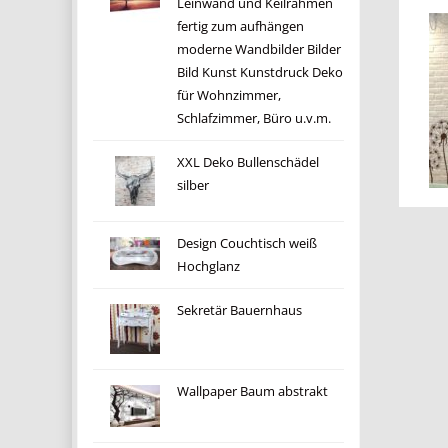
Leinwand und Keilrahmen
fertig zum aufhängen
moderne Wandbilder Bilder
Bild Kunst Kunstdruck Deko
für Wohnzimmer,
Schlafzimmer, Büro u.v.m.
XXL Deko Bullenschädel
silber
Design Couchtisch weiß
Hochglanz
Sekretär Bauernhaus
Wallpaper Baum abstrakt