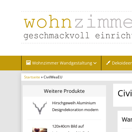
Wohnzimmer Wandgestaltung
Dekoidee
Startseite
» CivilWeaEU
Civ
Weitere Produkte
Hirschgeweih Aluminium
Designdekoration modern
Wan
120x40cm Bild auf