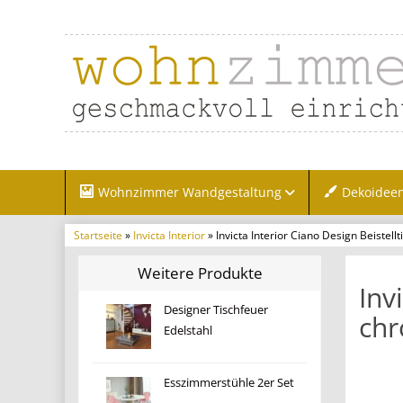
Wohnzimmer Wandgestaltung
Dekoidee
Startseite
»
Invicta Interior
» Invicta Interior Ciano Design Beistell
Weitere Produkte
Inv
Designer Tischfeuer
chr
Edelstahl
Esszimmerstühle 2er Set