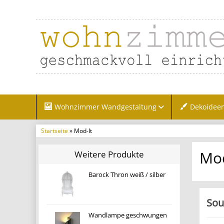
Wohnzimmer Wandgestaltung
Dekoidee
Startseite
» Mod-It
Mod
Weitere Produkte
Barock Thron weiß / silber
Sou
Wandlampe geschwungen