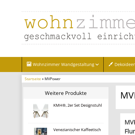
Wohnzimmer Wandgestaltung
Dekoidee
Startseite
» MVPower
MV
Weitere Produkte
KMH®, 2er Set Designstuhl
MVP
Flu
Venezianischer Kaffeetisch