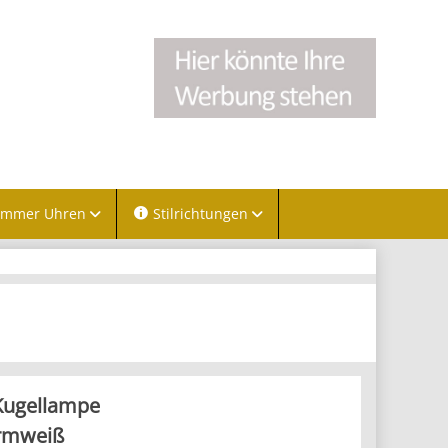
immer Uhren
Stilrichtungen
Kugellampe
rmweiß