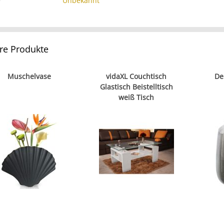
e
Unbekannt
re Produkte
Muschelvase
vidaXL Couchtisch
De
Glastisch Beistelltisch
weiß Tisch