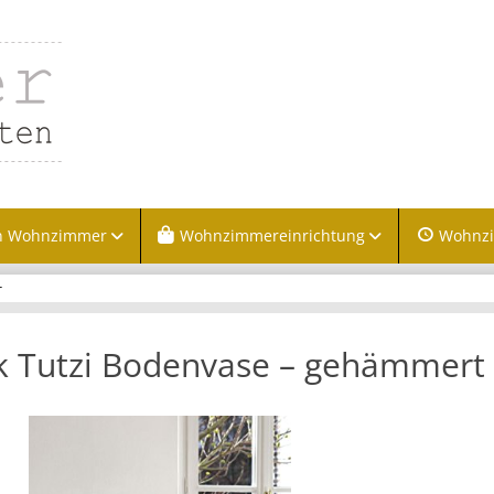
n Wohnzimmer
Wohnzimmereinrichtung
Wohnz
r
k Tutzi Bodenvase – gehämmert 