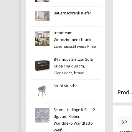
Bauernschrank Kiefer
trendteam
Wohnzimmerschrank
Landhausstil weiss Pinie
B-famous 2-Sitzer Sofa
Kuba 149 x 88 cm,
Glanzleder, braun
Stuhl Muschel
Produ
Schmetterlinge II Set 12
tlg. zum Kleben
Typ
Wanddeko Wandtatto
Weiß II