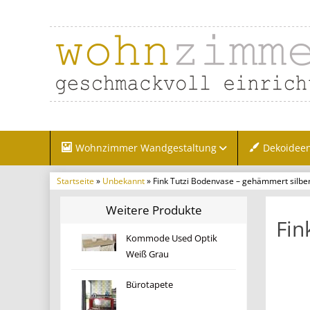
Wohnzimmer Wandgestaltung
Dekoidee
Startseite
»
Unbekannt
» Fink Tutzi Bodenvase – gehämmert silbe
Weitere Produkte
Fin
Kommode Used Optik
Weiß Grau
Bürotapete