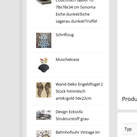
Couchtisch Gabor 70
78x78x34 cm Sonoma
Eiche dunkel/Eiche
sägerau dunkel/Trüffel
Schriftzug
Muschelvase
Wand-Deko Engelsflügel 2
Stück himmlisch
Produ
antik/gold 54x22cm
Design Ecksofa
Strukturstoff grau
Typ
Bahnhofsuhr Vintage im