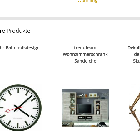
e
Wohnling
re Produkte
hr Bahnhofsdesign
trendteam
Dekofi
Wohnzimmerschrank
de
Sandeiche
Sku