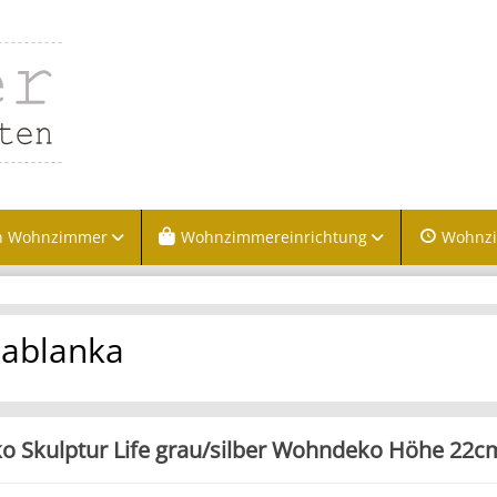
n Wohnzimmer
Wohnzimmereinrichtung
Wohnz
ablanka
o Skulptur Life grau/silber Wohndeko Höhe 22c