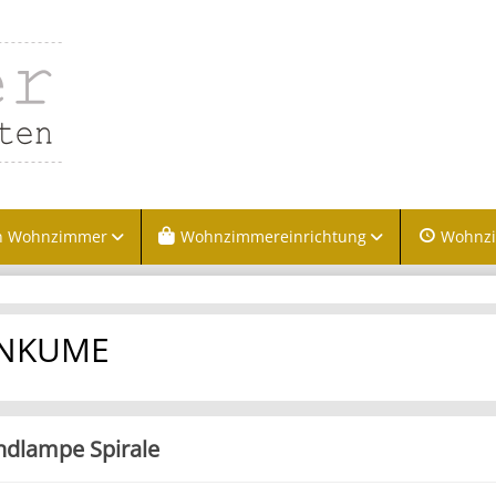
n Wohnzimmer
Wohnzimmereinrichtung
Wohnz
INKUME
ndlampe Spirale