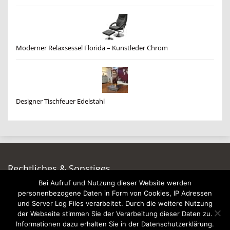
Moderner Relaxsessel Florida – Kunstleder Chrom
Designer Tischfeuer Edelstahl
Rechtliches & Sonstiges
Bei Aufruf und Nutzung dieser Website werden
Auf dieser Seite werben
personenbezogene Daten in Form von Cookies, IP Adressen
Datenschutzerklärung
und Server Log Files verarbeitet. Durch die weitere Nutzung
Impressum
der Webseite stimmen Sie der Verarbeitung dieser Daten zu.
Informationen dazu erhalten Sie in der Datenschutzerklärung.