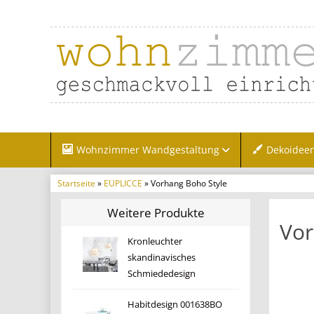
Wohnzimmer Wandgestaltung
Dekoidee
Startseite
»
EUPLICCE
» Vorhang Boho Style
Weitere Produkte
Vor
Kronleuchter
skandinavisches
Schmiededesign
Habitdesign 001638BO