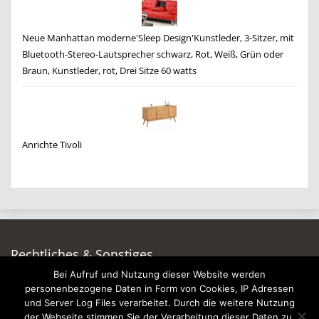
Neue Manhattan moderne'Sleep Design'Kunstleder, 3-Sitzer, mit
Bluetooth-Stereo-Lautsprecher schwarz, Rot, Weiß, Grün oder
Braun, Kunstleder, rot, Drei Sitze 60 watts
Anrichte Tivoli
Rechtliches & Sonstiges
Bei Aufruf und Nutzung dieser Website werden
Auf dieser Seite werben
personenbezogene Daten in Form von Cookies, IP Adressen
Datenschutzerklärung
und Server Log Files verarbeitet. Durch die weitere Nutzung
Impressum
der Webseite stimmen Sie der Verarbeitung dieser Daten zu.