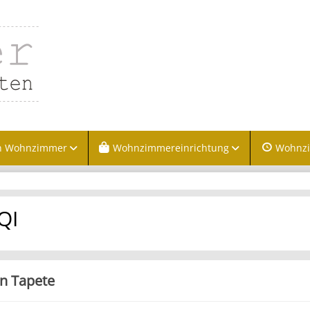
n Wohnzimmer
Wohnzimmereinrichtung
Wohnz
QI
in Tapete