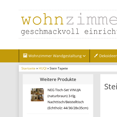
Wohnzimmer Wandgestaltung
Dekoidee
Startseite
»
HUQI
» Stein Tapete
Weitere Produkte
Ste
NEG Tisch-Set VINUJA
(naturbraun) 3-tlg.
Nachttisch/Beistelltisch
(Echtholz: 44/36/28x35cm)