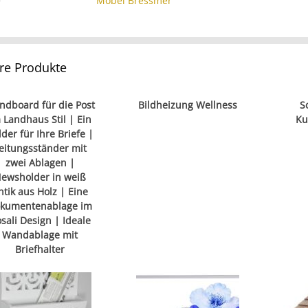
e
Möbel Bressmer
re Produkte
ndboard für die Post
Bildheizung Wellness
S
 Landhaus Stil | Ein
Ku
der für Ihre Briefe |
eitungsständer mit
zwei Ablagen |
ewsholder in weiß
ntik aus Holz | Eine
kumentenablage im
sali Design | Ideale
Wandablage mit
Briefhalter