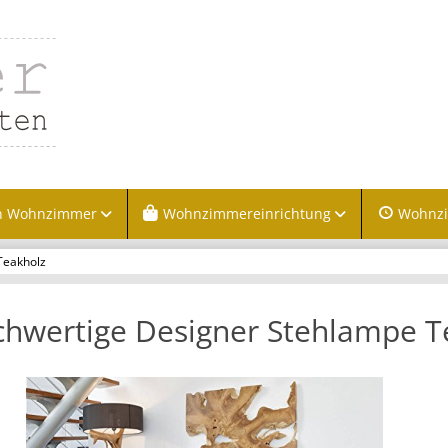
n Wohnzimmer
Wohnzimmereinrichtung
Wohnz
Teakholz
hwertige Designer Stehlampe T