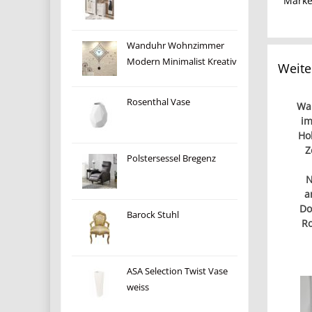
Mark
Wanduhr Wohnzimmer
Modern Minimalist Kreativ
Weite
Rosenthal Vase
Wa
im
Hol
Z
Polstersessel Bregenz
N
a
Do
Barock Stuhl
Ro
ASA Selection Twist Vase
weiss