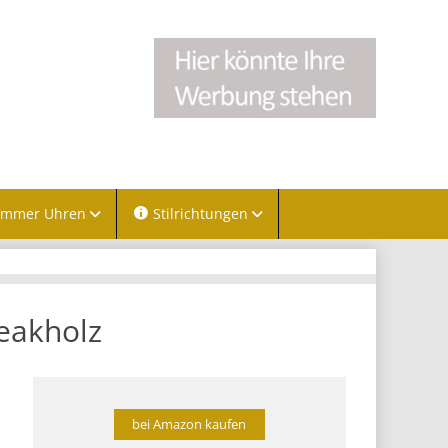
immer Uhren
Stilrichtungen
eakholz
bei Amazon kaufen