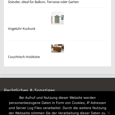
Ständer, ideal für Balkon, Terrasse oder Garten
Vogeluhr Kuckuck
Couchtisch Holzkiste
Rechtliches & Sonstiges
Bei Aufruf und Nutzung dieser Website werden
Auf dieser Seite werben
personenbezogene Daten in Form von Cookies, IP Adressen
Datenschutzerklärung
und Server Log Files verarbeitet. Durch die weitere Nutzung
Impressum
der Webseite stimmen Sie der Verarbeitung dieser Daten zu.