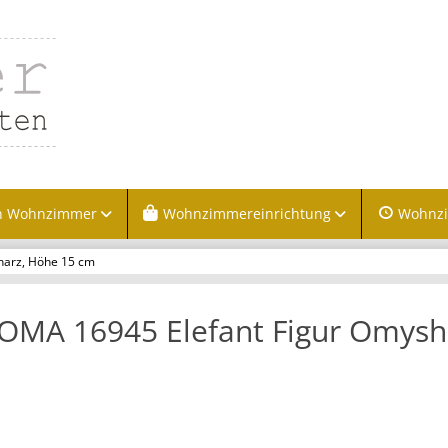
n Wohnzimmer
Wohnzimmereinrichtung
Wohnz
harz, Höhe 15 cm
OMA 16945 Elefant Figur Omysh