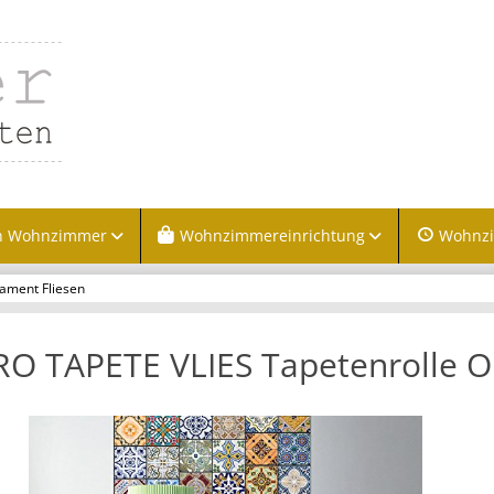
n Wohnzimmer
Wohnzimmereinrichtung
Wohnz
ament Fliesen
O TAPETE VLIES Tapetenrolle O