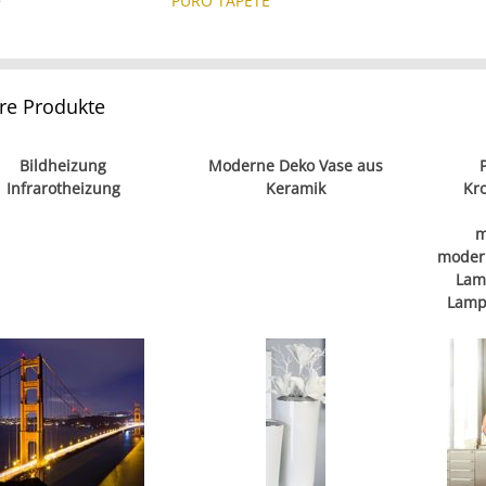
e
PURO TAPETE
re Produkte
Bildheizung
Moderne Deko Vase aus
Infrarotheizung
Keramik
Kr
m
moder
Lam
Lamp