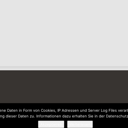
e Daten in Form von Cookies, IP Adressen und Server Log Files verarb
ng dieser Daten zu. Informationen dazu erhalten Sie in der Datenschut
Akzeptieren
Weiterlesen
© 2026 - Wohnzimmer-Geschmackvoll-Einrichten.de