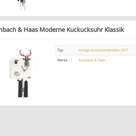
bach & Haas Moderne Kuckucksuhr Klassik
Typ
mutige-wohnzimmerdeko-2017
Marke
Rombach & Haas