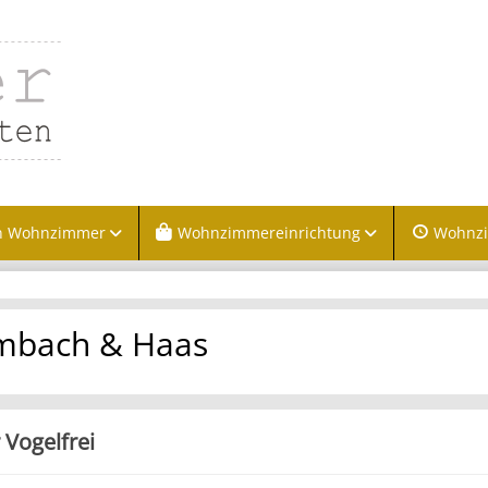
n Wohnzimmer
Wohnzimmereinrichtung
Wohnz
mbach & Haas
 Vogelfrei