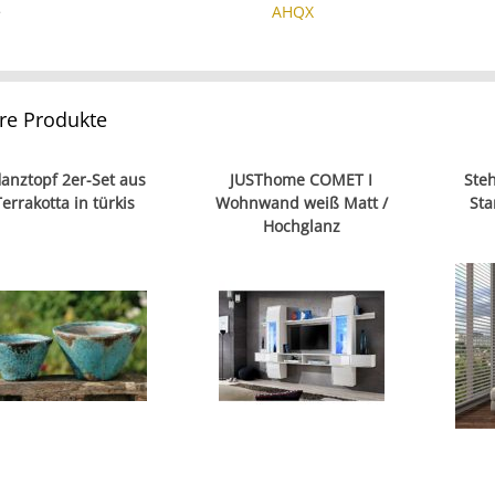
e
AHQX
re Produkte
lanztopf 2er-Set aus
JUSThome COMET I
Ste
Terrakotta in türkis
Wohnwand weiß Matt /
Sta
Hochglanz