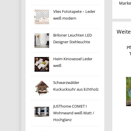
Mark
Vlies Fototapete – Leder
weiß modern
Weite
Briloner Leuchten LED
Designer Stehleuchte
Pf
Heim Kinosessel Leder
weiß
Schwarzwälder
Kuckucksuhr aus Echtholz
JUSThome COMET I
Wohnwand weiß Matt /
Hochglanz