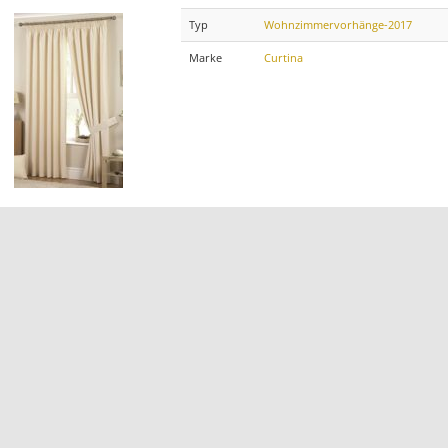
Typ
Wohnzimmervorhänge-2017
Marke
Curtina