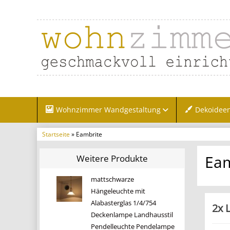
Wohnzimmer Wandgestaltung
Dekoidee
Startseite
» Eambrite
Eam
Weitere Produkte
mattschwarze
Hängeleuchte mit
Alabasterglas 1/4/754
2x 
Deckenlampe Landhausstil
Pendelleuchte Pendelampe