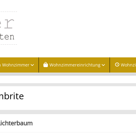
n Wohnzimmer
Wohnzimmereinrichtung
Wohnz
brite
Lichterbaum