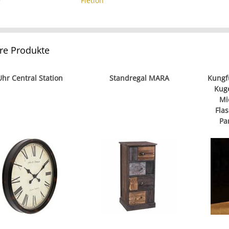
e
Fletion
re Produkte
Uhr Central Station
Standregal MARA
Kungf
Kuge
Mi
Fla
Pa