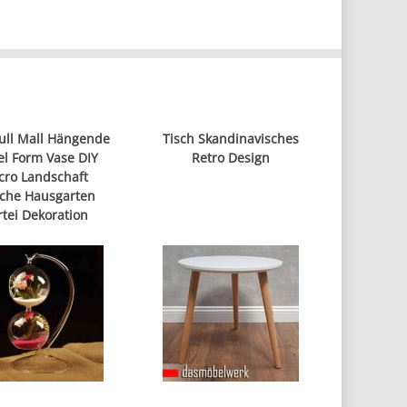
ull Mall Hängende
Tisch Skandinavisches
l Form Vase DIY
Retro Design
cro Landschaft
sche Hausgarten
rtei Dekoration