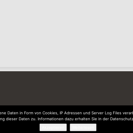
e Daten in Form von Cookies, IP Adressen und Server Log Files verarb
ng dieser Daten zu. Informationen dazu erhalten Sie in der Datenschut
Akzeptieren
Weiterlesen
© 2026 - Wohnzimmer-Geschmackvoll-Einrichten.de