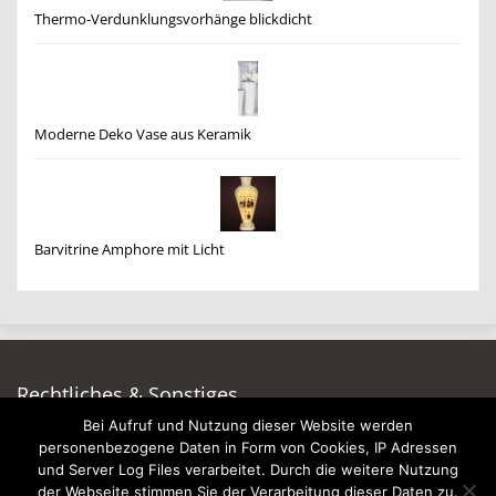
Thermo-Verdunklungsvorhänge blickdicht
Moderne Deko Vase aus Keramik
Barvitrine Amphore mit Licht
Rechtliches & Sonstiges
Bei Aufruf und Nutzung dieser Website werden
Auf dieser Seite werben
personenbezogene Daten in Form von Cookies, IP Adressen
Datenschutzerklärung
und Server Log Files verarbeitet. Durch die weitere Nutzung
Impressum
der Webseite stimmen Sie der Verarbeitung dieser Daten zu.