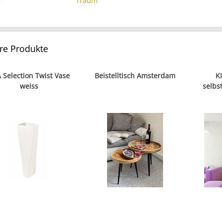
e
Traum
re Produkte
 Selection Twist Vase
Beistelltisch Amsterdam
K
weiss
selbs