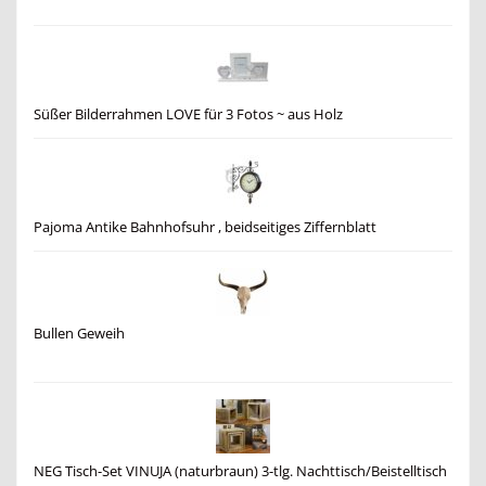
Süßer Bilderrahmen LOVE für 3 Fotos ~ aus Holz
Pajoma Antike Bahnhofsuhr , beidseitiges Ziffernblatt
Bullen Geweih
NEG Tisch-Set VINUJA (naturbraun) 3-tlg. Nachttisch/Beistelltisch