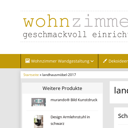
Wohnzimmer Wandgestaltung
Dekoidee
Startseite
» landhausmöbel-2017
la
Weitere Produkte
murando® Bild Kunstdruck
Sch
Design Armlehnstuhl in
schwarz