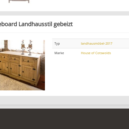
eboard Landhausstil gebeizt
Typ
landhausmöbel-2017
Marke
House of Cotswolds