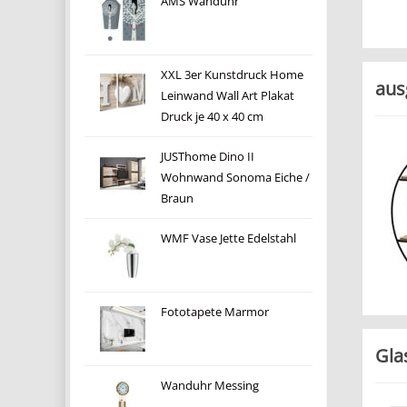
AMS Wanduhr
XXL 3er Kunstdruck Home
aus
Leinwand Wall Art Plakat
Druck je 40 x 40 cm
JUSThome Dino II
Wohnwand Sonoma Eiche /
Braun
WMF Vase Jette Edelstahl
Fototapete Marmor
Gla
Wanduhr Messing