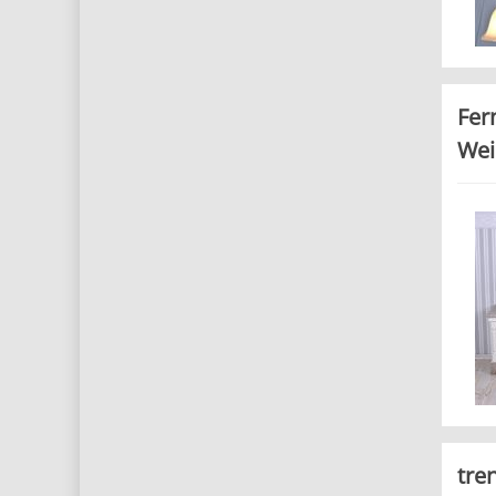
Fer
Wei
tre