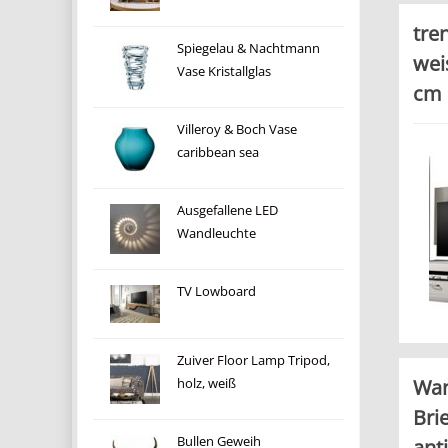
tre
Spiegelau & Nachtmann
wei
Vase Kristallglas
cm
Villeroy & Boch Vase
caribbean sea
Ausgefallene LED
Wandleuchte
TV Lowboard
Zuiver Floor Lamp Tripod,
Wan
holz, weiß
Bri
Bullen Geweih
ant