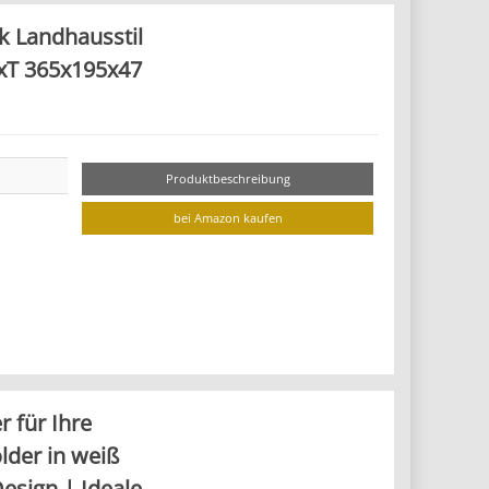
 Landhausstil
HxT 365x195x47
Produktbeschreibung
bei Amazon kaufen
r für Ihre
lder in weiß
esign | Ideale