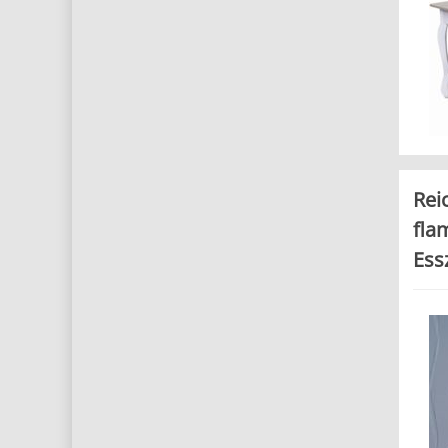
Rei
fla
Ess