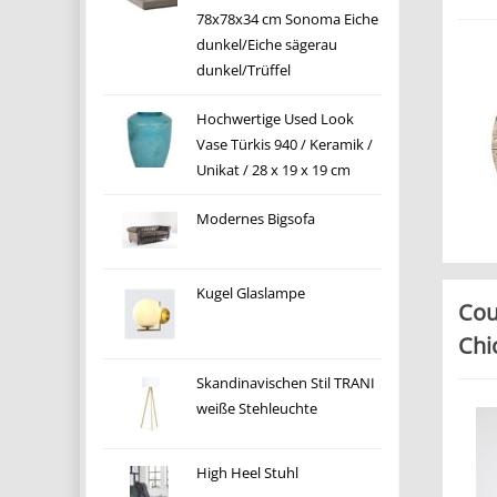
78x78x34 cm Sonoma Eiche
dunkel/Eiche sägerau
dunkel/Trüffel
Hochwertige Used Look
Vase Türkis 940 / Keramik /
Unikat / 28 x 19 x 19 cm
Modernes Bigsofa
Kugel Glaslampe
Cou
Chi
Skandinavischen Stil TRANI
weiße Stehleuchte
High Heel Stuhl