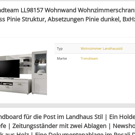
ndteam LL98157 Wohnwand Wohnzimmerschrank
ss Pinie Struktur, Absetzungen Pinie dunkel, Bx
Typ
Wohnzimmer Landhausstil
Marke
Trendteam
dboard für die Post im Landhaus Stil | Ein Holde
efe | Zeitungsständer mit zwei Ablagen | Newsho
ik aus Holz | Eine Dokumentenablage im Rosali D