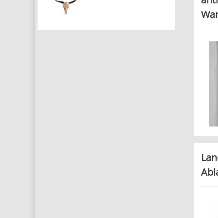
Wan
Lan
Abl