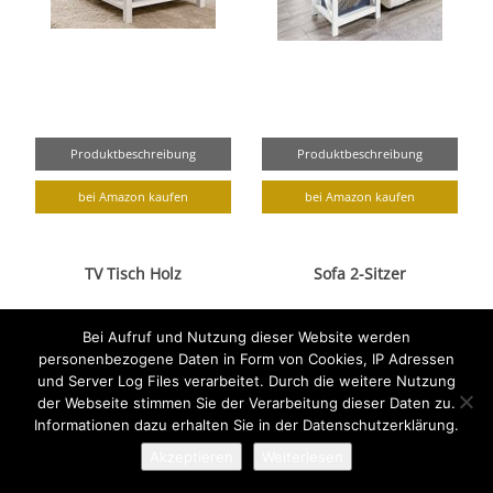
Produktbeschreibung
Produktbeschreibung
bei Amazon kaufen
bei Amazon kaufen
TV Tisch Holz
Sofa 2-Sitzer
Bei Aufruf und Nutzung dieser Website werden
personenbezogene Daten in Form von Cookies, IP Adressen
und Server Log Files verarbeitet. Durch die weitere Nutzung
der Webseite stimmen Sie der Verarbeitung dieser Daten zu.
Informationen dazu erhalten Sie in der Datenschutzerklärung.
Akzeptieren
Weiterlesen