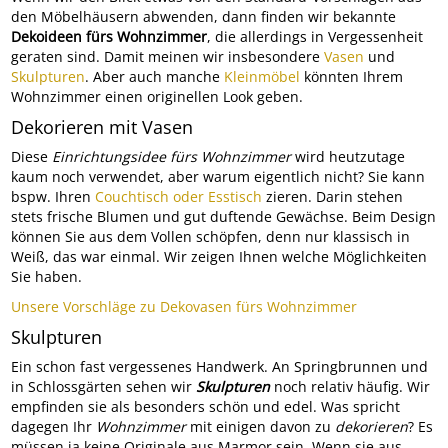
den Möbelhäusern abwenden, dann finden wir bekannte
Dekoideen fürs Wohnzimmer
, die allerdings in Vergessenheit
geraten sind. Damit meinen wir insbesondere
Vasen
und
Skulpturen
. Aber auch manche
Kleinmöbel
könnten Ihrem
Wohnzimmer einen originellen Look geben.
Dekorieren mit Vasen
Diese
Einrichtungsidee fürs Wohnzimmer
wird heutzutage
kaum noch verwendet, aber warum eigentlich nicht? Sie kann
bspw. Ihren
Couchtisch oder Esstisch
zieren. Darin stehen
stets frische Blumen und gut duftende Gewächse. Beim Design
können Sie aus dem Vollen schöpfen, denn nur klassisch in
Weiß, das war einmal. Wir zeigen Ihnen welche Möglichkeiten
Sie haben.
Unsere Vorschläge zu Dekovasen fürs Wohnzimmer
Skulpturen
Ein schon fast vergessenes Handwerk. An Springbrunnen und
in Schlossgärten sehen wir
Skulpturen
noch relativ häufig. Wir
empfinden sie als besonders schön und edel. Was spricht
dagegen Ihr
Wohnzimmer
mit einigen davon zu
dekorieren
? Es
müssen ja keine Originale aus Marmor sein. Wenn sie aus