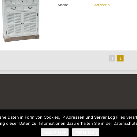
Marke
Grafelstein
1
2
e Daten in Form von Cookies, IP Adressen und Server Log Files verarb
ng dieser Daten zu. Informationen dazu erhalten Sie in der Datenschut
Akzeptieren
Weiterlesen
© 2026 - Wohnzimmer-Geschmackvoll-Einrichten.de