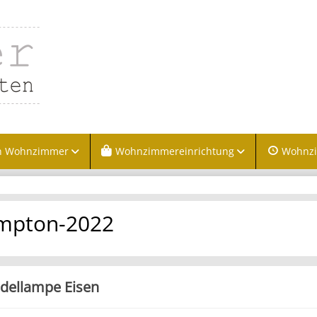
n Wohnzimmer
Wohnzimmereinrichtung
Wohnz
mpton-2022
dellampe Eisen