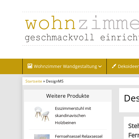
Wohnzimmer Wandgestaltung
Dekoidee
Startseite
» DesignMS
De
Weitere Produkte
Esszimmerstuhl mit
skandinavischen
Holzbeinen
Ste
Fer
Fernsehsessel Relaxsessel