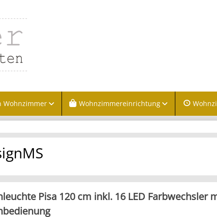
n Wohnzimmer
Wohnzimmereinrichtung
Wohnz
signMS
hleuchte Pisa 120 cm inkl. 16 LED Farbwechsler m
nbedienung