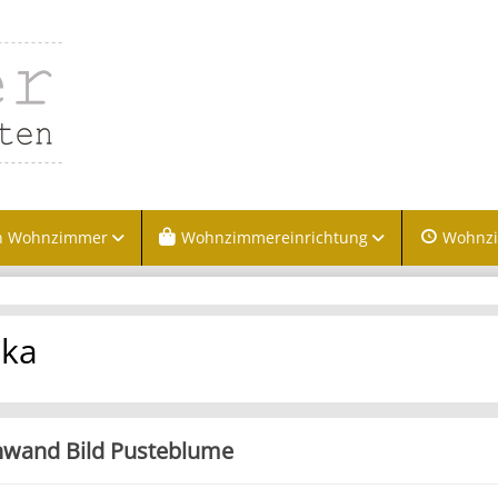
n Wohnzimmer
Wohnzimmereinrichtung
Wohnz
ika
nwand Bild Pusteblume