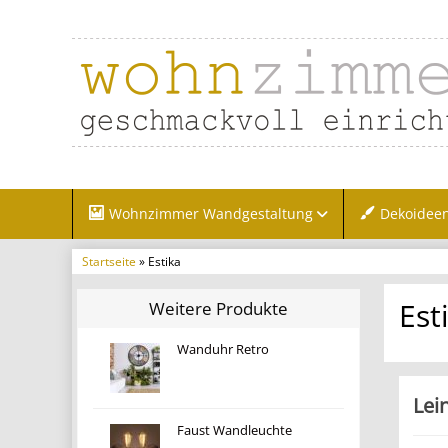
Wohnzimmer Wandgestaltung
Dekoidee
Startseite
» Estika
Est
Weitere Produkte
Wanduhr Retro
Lei
Faust Wandleuchte