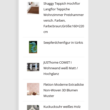
Shaggy Teppich Hochflor
Langflor Teppiche
Wohnzimmer Preishammer
versch. Farben,
Farbe:braun;Größe:160×220
cm
Seepferdchenfigur in türkis
JUSThome COMET I
Wohnwand weiß Matt /
Hochglanz
Fletion Moderne Extradicke
Non-Woven 3D Blumen
Muster
Kuckucksuhr weißes Holz