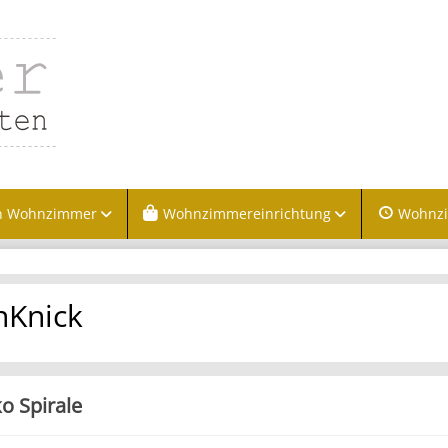
n Wohnzimmer
Wohnzimmereinrichtung
Wohnz
nKnick
o Spirale