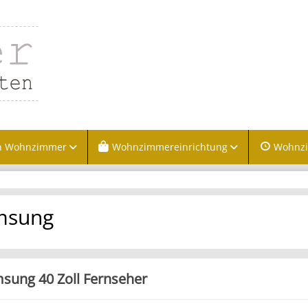
n Wohnzimmer
Wohnzimmereinrichtung
Wohnz
msung
sung 40 Zoll Fernseher