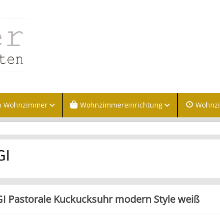
n Wohnzimmer
Wohnzimmereinrichtung
Wohnz
GI
I Pastorale Kuckucksuhr modern Style weiß