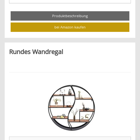
Produktbeschreibung
bei Amazon kaufen
Rundes Wandregal