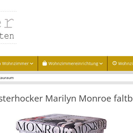
n Wohnzimmer
Wohnzimmereinrichtung
Wohnz
Stauraum
sterhocker Marilyn Monroe falt